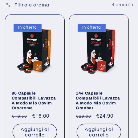
Filtra e ordina
4 prodotti
e
z
In offerta
In offerta
i
o
n
e
:
96 Capsule
144 Capsule
Compatibili Lavazza
Compatibili Lavazza
A Modo Mio Covim
A Modo Mio Covim
Orocrema
Granbar
Prezzo
Prezzo
€16,00
Prezzo
Prezzo
€24,90
€19,50
€29,00
di
scontato
di
scontato
Aggiungi al
Aggiungi al
listino
listino
carrello
carrello