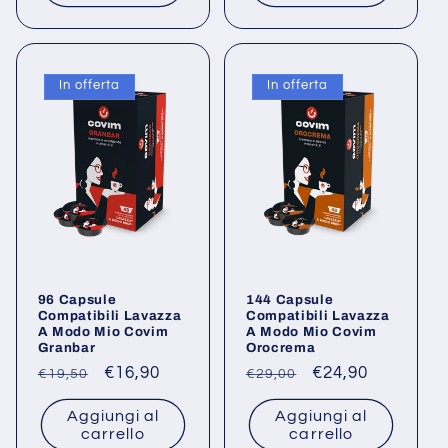
In offerta
In offerta
96 Capsule
144 Capsule
Compatibili Lavazza
Compatibili Lavazza
A Modo Mio Covim
A Modo Mio Covim
Granbar
Orocrema
Prezzo
Prezzo
€16,90
Prezzo
Prezzo
€24,90
€19,50
€29,00
di
scontato
di
scontato
Aggiungi al
Aggiungi al
listino
listino
carrello
carrello